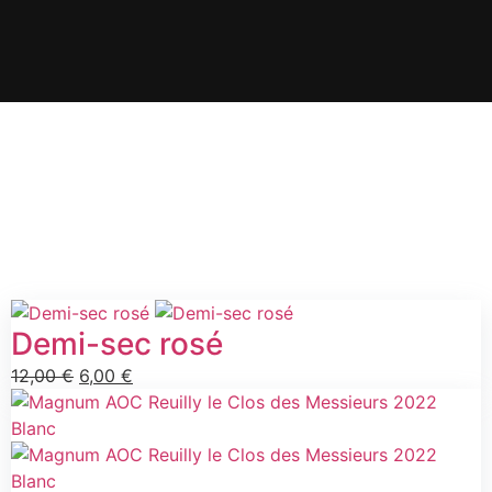
Demi-sec rosé
12,00
€
6,00
€