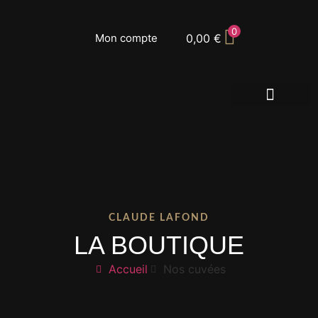
0
0,00
€
Mon compte
ACCUEIL BOUTIQUE
NOS CUVÉES
CLAUDE LAFOND
LA BOUTIQUE
Accueil
Nos cuvées