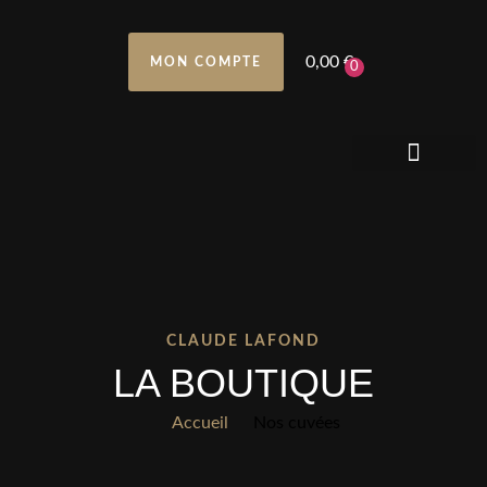
0,00
€
MON COMPTE
0
ACCUEIL BOUTIQUE
NOS CUVÉES
CLAUDE LAFOND
LA BOUTIQUE
Accueil
Nos cuvées