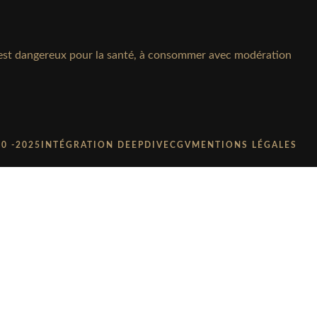
l est dangereux pour la santé, à consommer avec modération
0 -2025
INTÉGRATION DEEPDIVE
CGV
MENTIONS LÉGALES