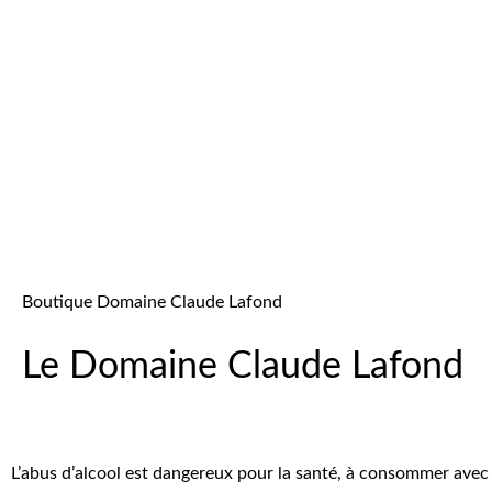
Magnum
Demi-sec rosé
2022 B
Boutique Domaine Claude Lafond
12,00
€
6,00
€
33,00
€
Le Domaine Claude Lafond
L’abus d’alcool est dangereux pour la santé, à consommer ave