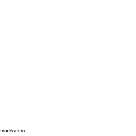
 AOC Reuilly le Clos des Messieurs
Magnum AOC Reu
lanc
2022 rouge
35,00
€
c modération