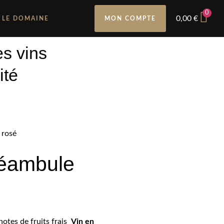
0
0,00
€
LE DOMAINE
MON COMPTE
s vins
ité
 rosé
réambule
notes de fruits frais
Vin en